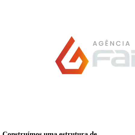
Construímos uma
estrutura de