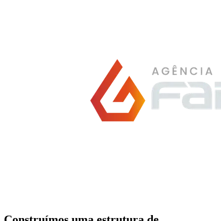
Construímos uma
estrutura de